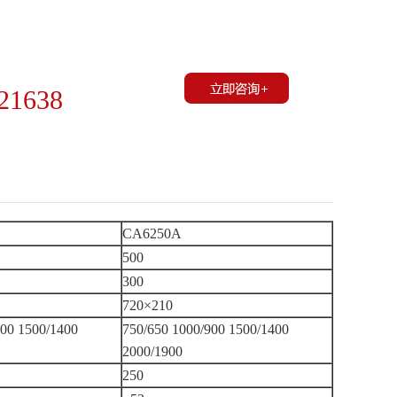
21638
CA6250A
500
300
720×210
900 1500/1400
750/650 1000/900 1500/1400
2000/1900
250