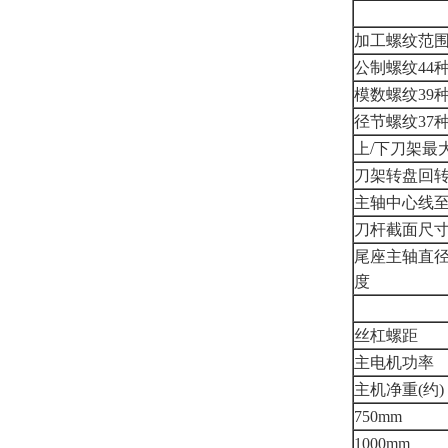
加工螺纹范
公制螺纹44
模数螺纹39
径节螺纹37
上/下刀架最
刀架转盘回
主轴中心线
刀杆截面尺
尾座主轴直径
度
丝杠螺距
主电机功率
主机净重(约)
750mm
1000mm