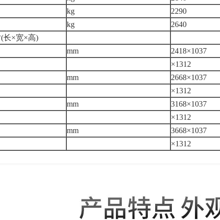
kg
2290
kg
2640
长×宽×高)
mm
2418×1037
×1312
mm
2668×1037
×1312
mm
3168×1037
×1312
mm
3668×1037
×1312