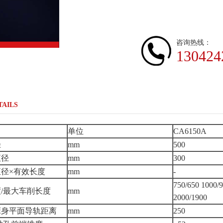
咨询热线：
130424
TAILS
单位
CA6150A
径
mm
500
直径
mm
300
径×有效长度
mm
-
750/650 1000/
/最大车削长度
mm
2000/1900
床身平面导轨距离
mm
250