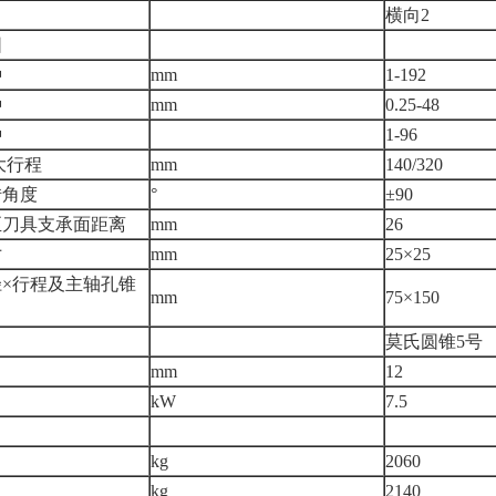
横向2
围
种
mm
1-192
种
mm
0.25-48
种
1-96
大行程
mm
140/320
转角度
°
±90
至刀具支承面距离
mm
26
寸
mm
25×25
×行程及主轴孔锥
mm
75×150
莫氏圆锥5号
mm
12
kW
7.5
kg
2060
kg
2140